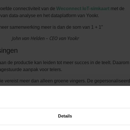
efde connectiviteit van de
Weconnect IoT-simkaart
met de
 van data-analyse en het dataplatform van Yookr.
eer samenwerking meer is dan de som van 1 + 1”
John van Helden – CEO van Yookr
singen
an de productie kan leiden tot meer succes in de teelt. Daarom
agestuurde aanpak voor telers.
ie vereist meer dan alleen groene vingers. De gepersonaliseer
bieden op elk moment van de dag een duidelijk inzicht in uw teel
ankelijk. De Smart Farming-sensoren meten de gegevens die
oductie, zoals luchtvochtigheid, (gewas)temperatuur,
punt en fotosynthetisch PAR-licht in het medium. Bovendien k
Details
ormatie uit andere gegevensbronnen, zoals klimaatsystemen en
tegreerd in het slimme
Yookr-dashboard
. De 4G-mobiele