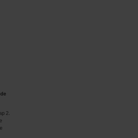
 de
ap 2.
e
re