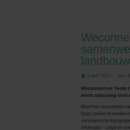
Weconnec
samenwer
landbou
1 april 2021
Bas 
Weconnect en Yookr 
beste oplossing voor 
Want het verzamelen van
Door samen te werken m
vervolgens te transport
informatie – altijd en ove