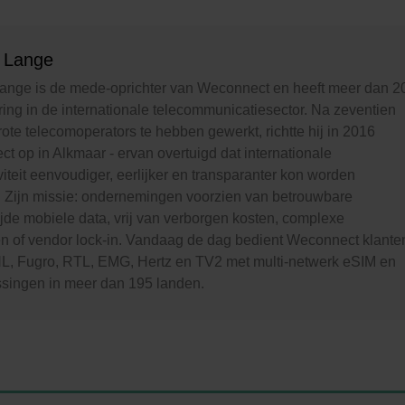
 Lange
ange is de mede-oprichter van Weconnect en heeft meer dan 2
ring in de internationale telecommunicatiesector. Na zeventien
grote telecomoperators te hebben gewerkt, richtte hij in 2016
t op in Alkmaar - ervan overtuigd dat internationale
iteit eenvoudiger, eerlijker en transparanter kon worden
 Zijn missie: ondernemingen voorzien van betrouwbare
jde mobiele data, vrij van verborgen kosten, complexe
en of vendor lock-in. Vandaag de dag bedient Weconnect klante
L, Fugro, RTL, EMG, Hertz en TV2 met multi-netwerk eSIM en
ssingen in meer dan 195 landen.