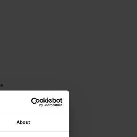
de
t.
an
About