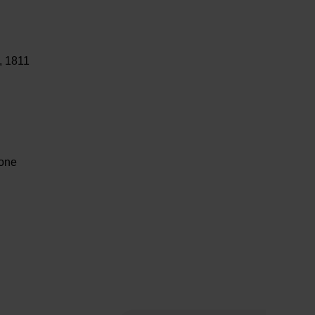
, 1811
one