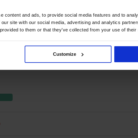
onnect vormt een aanvullend onderdeel van de oplossing voor d
isseling van realtime gegevens.
e content and ads, to provide social media features and to analy
 our site with our social media, advertising and analytics partn
 provided to them or that they’ve collected from your use of their
Customize
arming