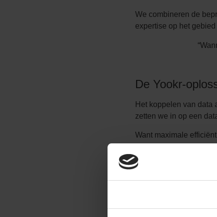
We combineren de bepro
expertise op het gebied
“Wann
De Yookr-oplos
Het koppelen van data a
zetten we in op een dat
Want maximale efficiënt
dashboards voor telers 
Yookr werkt merk-onafh
relevant zijn voor de pr
bodemvochtigheid, dauw
Consent
dankzij de API alle inf
databases, worden geïn