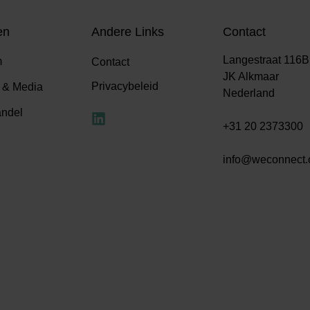
en
Andere Links
Contact
Langestraat 116B
m
Contact
JK Alkmaar
Privacybeleid
 & Media
Nederland
andel
+31 20 2373300
info@weconnect.