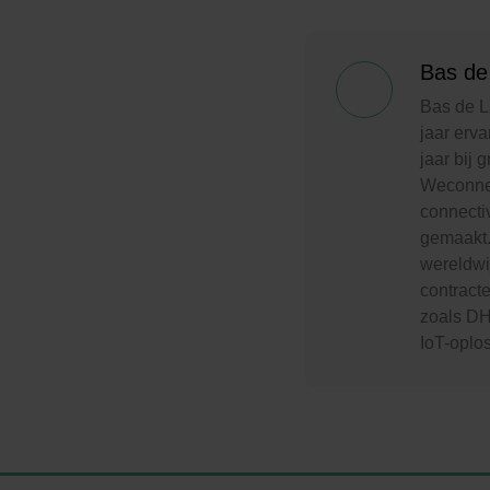
Bas de
Bas de L
jaar erva
jaar bij 
Weconnec
connectiv
gemaakt.
wereldwi
contract
zoals DH
IoT-oplo