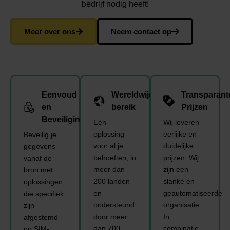
bedrijf nodig heeft!
Meer over ons
Neem contact op
Eenvoud
Wereldwijd
Transparant
en
bereik
Prijzen
Beveiliging
Eén
Wij leveren
oplossing
eerlijke en
Beveilig je
voor al je
duidelijke
gegevens
behoeften, in
prijzen. Wij
vanaf de
meer dan
zijn een
bron met
200 landen
slanke en
oplossingen
en
geautomatiseerde
die specifiek
ondersteund
organisatie.
zijn
door meer
In
afgestemd
dan 700
combinatie
op SIM-