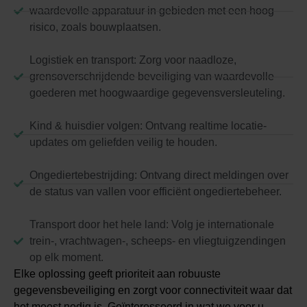
waardevolle apparatuur in gebieden met een hoog
risico, zoals bouwplaatsen.
Logistiek en transport: Zorg voor naadloze,
grensoverschrijdende beveiliging van waardevolle
goederen met hoogwaardige gegevensversleuteling.
Kind & huisdier volgen: Ontvang realtime locatie-
updates om geliefden veilig te houden.
Ongediertebestrijding: Ontvang direct meldingen over
de status van vallen voor efficiënt ongediertebeheer.
Transport door het hele land: Volg je internationale
trein-, vrachtwagen-, scheeps- en vliegtuigzendingen
op elk moment.
Elke oplossing geeft prioriteit aan robuuste
gegevensbeveiliging en zorgt voor connectiviteit waar dat
het meest nodig is. Geïnteresseerd in wat we voor u