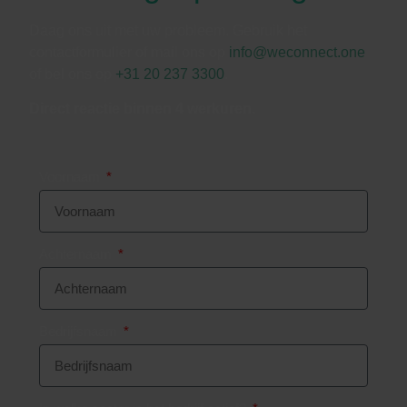
Daag ons uit met uw probleem. Gebruik het
contactformulier of mail ons op
info@weconnect.one
of bel ons op
+31 20 237 3300
.
Direct reactie binnen 4 werkuren.
Voornaam
Achternaam
Bedrijfsnaam