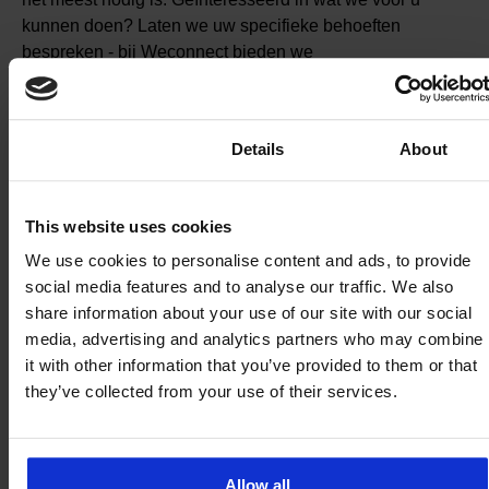
kunnen doen? Laten we uw specifieke behoeften
bespreken - bij Weconnect bieden we
monitoringoplossingen op maat die zijn ontworpen om te
voldoen aan de unieke vereisten van elke klant.
Consent
Details
About
This website uses cookies
We use cookies to personalise content and ads, to provide
social media features and to analyse our traffic. We also
Weconnect begrijpt ons bedrijf door
share information about your use of our site with our social
wereldwijde 4G-connectiviteit te
media, advertising and analytics partners who may combine
it with other information that you’ve provided to them or that
bieden. De uitstekende service en het
they’ve collected from your use of their services.
flexibele kostenmodel maken het een
goede oplossing voor onze behoeften.
n
Allow all