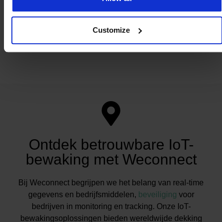
Yman Quarles van Ufford
RTL Nederland
Customize
Ontdek betrouwbare IoT-
bewaking met Weconnect
Bij Weconnect begrijpen we het belang van real-time
gegevens en bedrijfsmiddelen,
beveiliging
voor
bedrijven in monitoring en tracking. Onze IoT-
bewakingsoplossingen bieden wereldwijde dekking