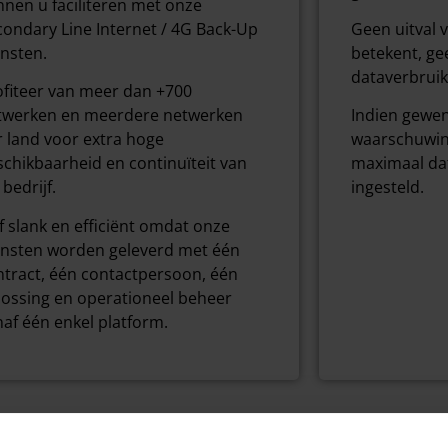
nnen u faciliteren met onze
condary Line Internet / 4G Back-Up
Geen uitval v
ensten.
betekent, ge
dataverbruik
ofiteer van meer dan +700
twerken en meerdere netwerken
Indien gewe
r land voor extra hoge
waarschuwing
schikbaarheid en continuïteit van
maximaal da
bedrijf.
ingesteld.
jf slank en efficiënt omdat onze
ensten worden geleverd met één
ntract, één contactpersoon, één
lossing en operationeel beheer
naf één enkel platform.