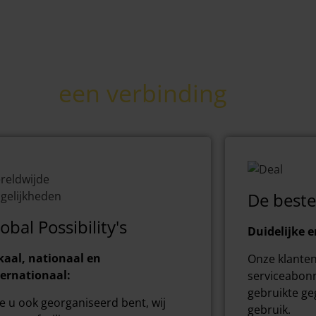
en van
een verbinding
De beste
obal Possibility's
Duidelijke en
kaal, nationaal en
Onze klanten
ternationaal:
serviceabon
gebruikte geg
e u ook georganiseerd bent, wij
gebruik.