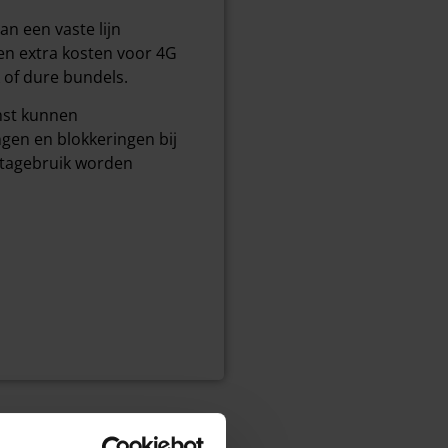
an een vaste lijn
en extra kosten voor 4G
 of dure bundels.
nst kunnen
en en blokkeringen bij
tagebruik worden