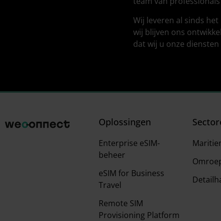
team van professionals
Wij leveren al sinds he
wij blijven ons ontwikk
dat wij u onze dienste
Oplossingen
Sector
Enterprise eSIM-
Mariti
beheer
Omroep
eSIM for Business
Detailh
Travel
Remote SIM
Provisioning Platform