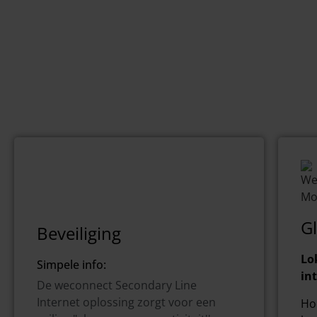
Laat je bedrijf niet afhang
Gl
Beveiliging
Lo
Simpele info:
in
De weconnect Secondary Line
Internet oplossing zorgt voor een
Ho