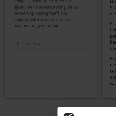
veilige "always-on connectiviteit''
ku
tijdens een netwerkstoring. Onze
Se
netwerkoplossing heeft alle
di
veiligheidsfutures die u en uw
Pr
organisatie gewend zijn.
ne
pe
be
Nerd Praat
uw 
Bli
di
co
op
va