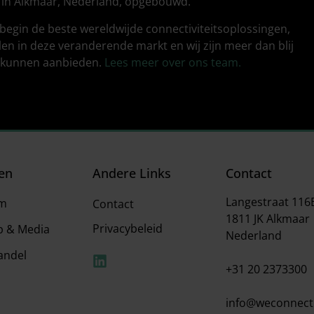
 in Alkmaar, Nederland, opgebouwd.
t begin de beste wereldwijde connectiviteitsoplossingen,
elen in deze veranderende markt en wij zijn meer dan blij
n kunnen aanbieden.
Lees meer over ons team.
en
Andere Links
Contact
Langestraat 116
em
Contact
1811 JK Alkmaar
Privacybeleid
 & Media
Nederland
andel
+31 20 2373300
info@weconnect