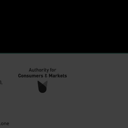
B,
.one