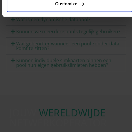
Customize
Wat is een statische datapool?
Wat is een dynamische datapool?
Kunnen we meerdere pools tegelijk gebruiken?
Wat gebeurt er wanneer een pool zonder data
komt te zitten?
Kunnen individuele simkaarten binnen een
pool hun eigen gebruikslimieten hebben?
JOUW
WERELDWIJDE
NETWERKOPERATOR