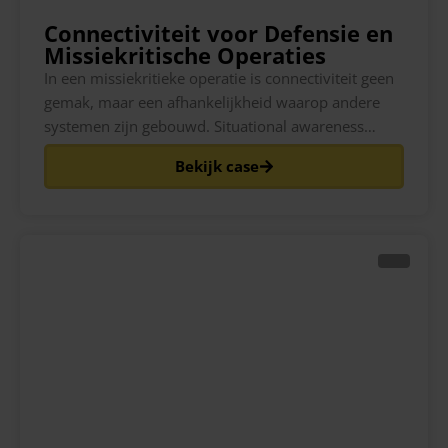
Connectiviteit voor Defensie en
Missiekritische Operaties
In een missiekritieke operatie is connectiviteit geen
gemak, maar een afhankelijkheid waarop andere
systemen zijn gebouwd. Situational awareness
feeds, sensordata, logistieke tracking, externe
Bekijk case
coördinatie en welzijnscommunicatie gaan allemaal
uit van een verbinding die standhoudt. Wanneer die
verbinding aan één netwerk is gekoppeld en dat
netwerk is