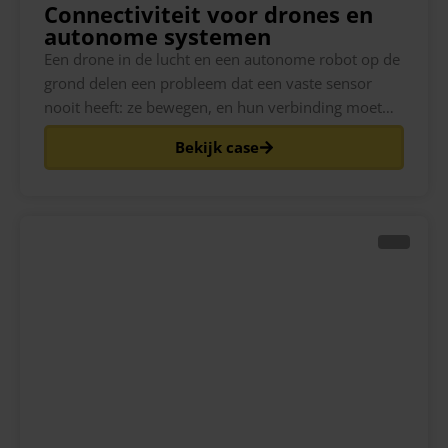
Connectiviteit voor drones en
autonome systemen
Een drone in de lucht en een autonome robot op de
grond delen een probleem dat een vaste sensor
nooit heeft: ze bewegen, en hun verbinding moet
met hen meebewegen. Terwijl het bezit reist,
Bekijk case
passeert het de dekking van verschillende
zendmasten en, aan de randen, verschillende
netwerken