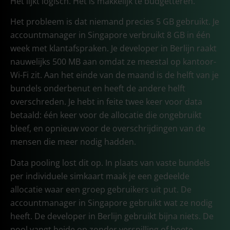
Het lijkt logisch. Het is makkelijk te budgetteren.
Het probleem is dat niemand precies 5 GB gebruikt. Je
accountmanager in Singapore verbruikt 8 GB in één
week met klantafspraken. Je developer in Berlijn raakt
nauwelijks 500 MB aan omdat ze meestal op kantoor-
Wi-Fi zit. Aan het einde van de maand is de helft van je
bundels onderbenut en heeft de andere helft
overschreden. Je hebt in feite twee keer voor data
betaald: één keer voor de allocatie die ongebruikt
bleef, en opnieuw voor de overschrijdingen van de
mensen die meer nodig hadden.
Data pooling lost dit op. In plaats van vaste bundels
per individuele simkaart maak je een gedeelde
allocatie waar een groep gebruikers uit put. De
accountmanager in Singapore gebruikt wat ze nodig
heeft. De developer in Berlijn gebruikt bijna niets. De
pool vangt beide op zonder verspilling of boete.