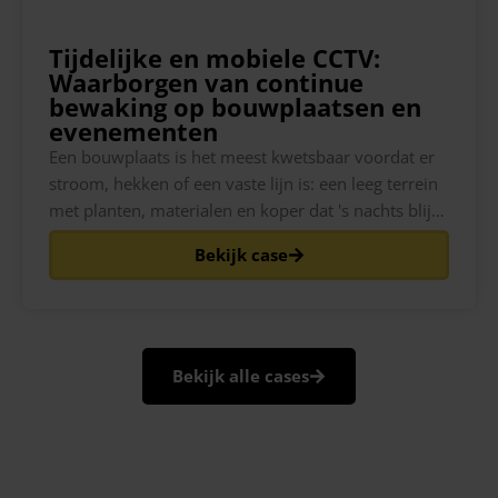
Tijdelijke en mobiele CCTV:
Waarborgen van continue
bewaking op bouwplaatsen en
evenementen
Een bouwplaats is het meest kwetsbaar voordat er
stroom, hekken of een vaste lijn is: een leeg terrein
met planten, materialen en koper dat 's nachts blijft
liggen, en niets dat erover waakt. Hetzelfde geldt
Bekijk case
voor een festivalterrein de week voordat de poorten
opengaan, of een pop-up evenementenruimte die
Bekijk alle cases