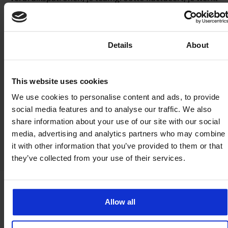
in meerdere regio’s waar datakosten verschillen, of je
finance team heeft kostentoewijzing op groepsniveau
nodig in plaats van per gebruiker.
Consent
Details
About
De meeste enterprise klanten gebruiken uiteindelijk
een combinatie. Pools voor teams en projecten,
This website uses cookies
individuele abonnementen voor specifieke rollen of
apparaten die niet binnen een gedeeld model passen.
We use cookies to personalise content and ads, to provide
social media features and to analyse our traffic. We also
Structureer je pools met ons
share information about your use of our site with our social
media, advertising and analytics partners who may combine
it with other information that you’ve provided to them or that
they’ve collected from your use of their services.
Allow all
Veelgestelde vragen