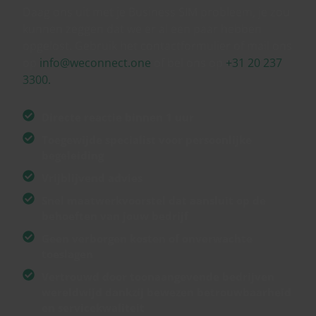
Daag ons uit met je Business SIM probleem, je zou
kunnen zeggen dat we er al een paar hebben
opgelost. Gebruik het contactformulier of mail ons
op
info@weconnect.one
of bel ons op
+31 20 237
3300.
Directe reactie binnen 1 uur
Toegewijde specialist voor persoonlijke
begeleiding
Vrijblijvend advies
Snel maatwerkvoorstel dat aansluit op de
behoeften van jouw bedrijf
Geen verborgen kosten of onverwachte
toeslagen
Vertrouwd door toonaangevende bedrijven
wereldwijd dankzij bewezen betrouwbaarheid
en servicekwaliteit