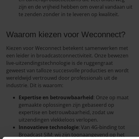
zijn en de vrijheid hebben om overal vandaan uit
te zenden zonder in te leveren op kwaliteit.
Waarom kiezen voor Weconnect?
Kiezen voor Weconnect betekent samenwerken met
een leider in broadcastconnectiviteit. Onze bewezen
live-uitzendingstechnologie is de ruggengraat
geweest van talloze succesvolle producties en wordt
wereldwijd vertrouwd door professionals uit de
industrie. Dit is waarom:
Expertise en betrouwbaarheid
: Onze op maat
gemaakte oplossingen zijn gebaseerd op
expertise en betrouwbaarheid, zodat uw
uitzendingen vlekkeloos verlopen.
Innovatieve technologie
: Van 4G-binding tot
Broadcast SIM: wij zijn toonaangevend op het