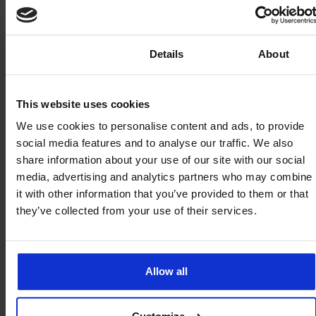
gebied van connectiviteitstechnologie en bieden
oplossingen waarmee u altijd een stap voor
blijft.
Consent
Details
About
Wereldwijde ondersteuning
: Ons wereldwijde
netwerk zorgt ervoor dat u de ondersteuning
krijgt die u nodig hebt, waar uw omroepreis u
This website uses cookies
ook naartoe brengt.
We use cookies to personalise content and ads, to provide
social media features and to analyse our traffic. We also
Maak verbinding met Weconnect
share information about your use of our site with our social
media, advertising and analytics partners who may combine
Klaar om uw uitzendingen naar een hoger niveau te
it with other information that you’ve provided to them or that
tillen? Met Weconnect kiest u niet zomaar een
they’ve collected from your use of their services.
serviceprovider; u gaat een partnerschap aan met
een leider in connectiviteitsoplossingen die zijn
ontworpen voor het moderne tijdperk van
mediaproducties. Of het nu gaat om streaming
Allow all
media, live uitzendingen of een andere vorm van
digitale content, wij zijn er om ervoor te zorgen dat