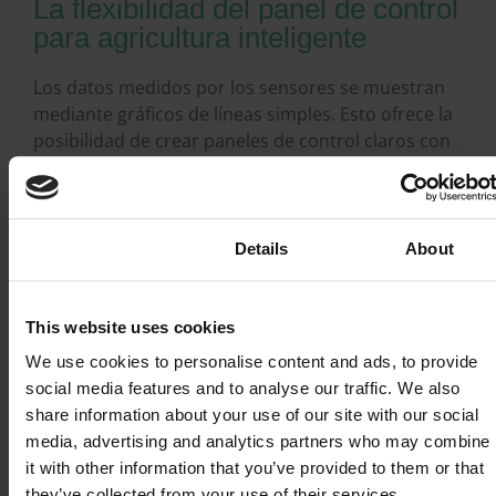
La flexibilidad del panel de control
para agricultura inteligente
Los datos medidos por los sensores se muestran
mediante gráficos de líneas simples. Esto ofrece la
posibilidad de crear paneles de control claros con
los datos que desea ver. Por ejemplo, cree un
panel de control con gráficos individuales para
cada sensor que tenga. O cree un gráfico
combinado, en el que se puedan mostrar los datos
Consent
Details
About
de varios sensores. Obtenga nuevos
conocimientos al mostrar la humedad y la
temperatura en un gráfico, o compare las
This website uses cookies
temperaturas en diferentes campos,
We use cookies to personalise content and ads, to provide
departamentos o filas entre sí.
social media features and to analyse our traffic. We also
share information about your use of our site with our social
La práctica opción de filtro permite mapear un
media, advertising and analytics partners who may combine
período de tiempo específico. Por ejemplo,
it with other information that you’ve provided to them or that
mostrar qué sucedió en el invernadero o en el
they’ve collected from your use of their services.