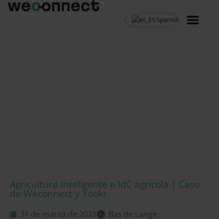
Spanish
MVNO programa 
Agricultura inteligente e IdC agrícola | Caso
de Weconnect y Yookr
31 de marzo de 2021
Bas de Lange