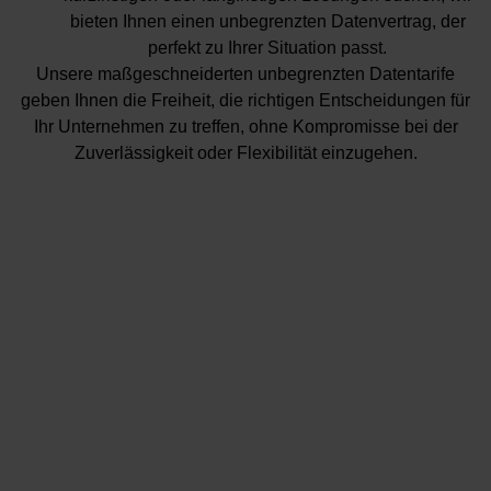
bieten Ihnen einen unbegrenzten Datenvertrag, der
perfekt zu Ihrer Situation passt.
Unsere maßgeschneiderten unbegrenzten Datentarife
geben Ihnen die Freiheit, die richtigen Entscheidungen für
Ihr Unternehmen zu treffen, ohne Kompromisse bei der
Zuverlässigkeit oder Flexibilität einzugehen.
Weconnect versteht unser Geschäft,
Un
indem es weltweit 4G-Konnektivität
un
bereitstellt. Der ausgezeichnete
Ko
Service und das flexible
es