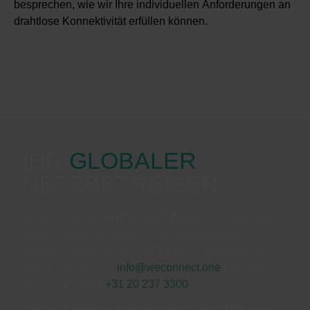
besprechen, wie wir Ihre individuellen Anforderungen an
drahtlose Konnektivität erfüllen können.
IHR
GLOBALER
NETZBETREIBER
Fordern Sie uns mit Ihrem IoT-Problem heraus, man
könnte sagen, wir haben schon einige gelöst.
Verwenden Sie das Kontaktformular, schreiben Sie
uns eine E-Mail an
info@weconnect.one
oder rufen
Sie uns an unter
+31 20 237 3300
.