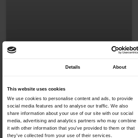
Was ist Fixed Wireless Access? Ein
Consent
Details
About
Geschäftsleitfaden für 4G und 5G
Internet
This website uses cookies
Sie haben den Mietvertrag unterschrieben. Der
We use cookies to personalise content and ads, to provide
Ausbau ist abgeschlossen, die Schreibtische stehen
social media features and to analyse our traffic. We also
und das Team ist bereit, am Montag einzuziehen.
share information about your use of our site with our social
Dann der
media, advertising and analytics partners who may combine
it with other information that you’ve provided to them or that
WEITERLESEN »
they’ve collected from your use of their services.