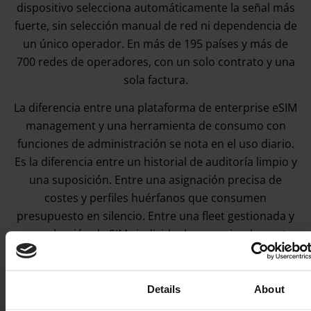
dispositivo selecciona automáticamente la señal más
fuerte, sin selección manual de red ni dependencia de
un único operador. En más de 195 países y más de
700 redes de operadores, con un solo contrato y una
sola factura.
La diferencia entre una plataforma de enterprise eSIM
management y una herramienta de consumo con
funciones de administración se nota en el uso diario.
Es la diferencia entre un historial de auditoría limpio y
una suposición. Entre una asignación precisa de
costes y perfiles huérfanos que consumen
presupuesto en silencio. Entre una fleet gestionada y
una colección de SIMs individuales que simplemente
pertenecen a la misma empresa.
Revise sus requisitos con nosotros
Consent
Details
About
Respondemos en el plazo de una hora laborable en