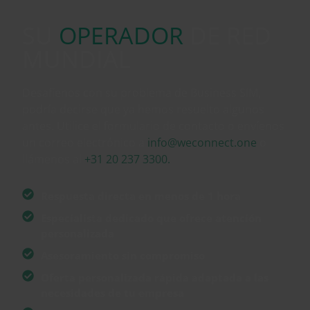
SU
OPERADOR
DE RED
MUNDIAL
Desafíenos con su problema de Business SIM,
podría decirse que ya hemos resuelto algunos
antes. Utilice el formulario de contacto o envíenos
un correo electrónico a
info@weconnect.one
o
llámenos al
+31 20 237 3300.
Respuesta directa en menos de 1 hora
Especialista dedicado que ofrece atención
personalizada
Asesoramiento sin compromiso
Oferta personalizada rápida adaptada a las
necesidades de tu empresa