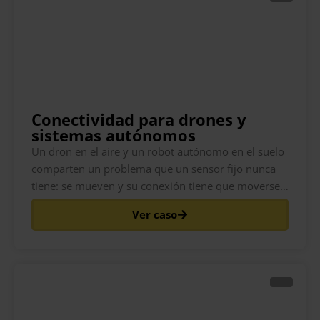
Conectividad para drones y
sistemas autónomos
Un dron en el aire y un robot autónomo en el suelo
comparten un problema que un sensor fijo nunca
tiene: se mueven y su conexión tiene que moverse
con ellos. A medida que el activo viaja, pasa por la
Ver caso
cobertura de diferentes torres de telefonía celular y,
en los bordes, diferentes redes.