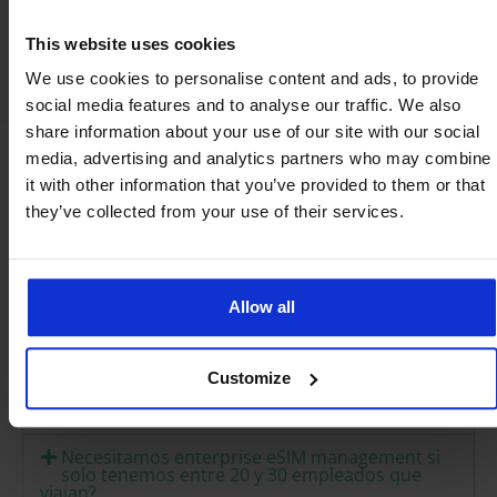
días laborables.
This website uses cookies
We use cookies to personalise content and ads, to provide
social media features and to analyse our traffic. We also
share information about your use of our site with our social
media, advertising and analytics partners who may combine
it with other information that you’ve provided to them or that
Preguntas más
they’ve collected from your use of their services.
frecuentes
Allow all
Qué es enterprise eSIM management en
términos simples?
En qué se diferencia enterprise eSIM
Customize
management de simplemente comprar eSIMs
para empleados?
Necesitamos enterprise eSIM management si
solo tenemos entre 20 y 30 empleados que
viajan?