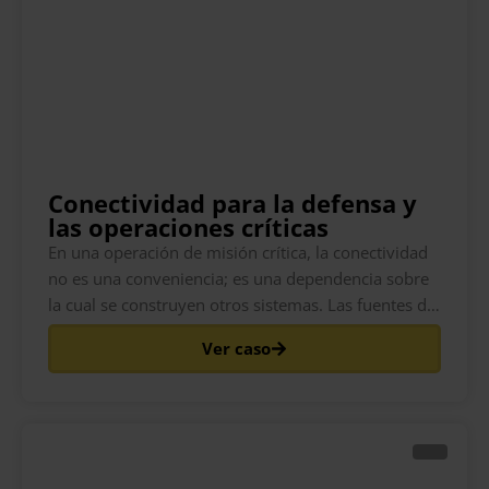
Conectividad para la defensa y
las operaciones críticas
En una operación de misión crítica, la conectividad
no es una conveniencia; es una dependencia sobre
la cual se construyen otros sistemas. Las fuentes de
conocimiento de la situación, los datos de los
Ver caso
sensores, el seguimiento logístico, la coordinación
remota y las comunicaciones de bienestar, todos
asumen una conexión que se mantiene. Cuando esa
conexión está vinculada a una sola red y esa red es