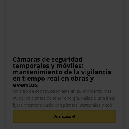
Cámaras de seguridad
temporales y móviles:
mantenimiento de la vigilancia
en tiempo real en obras y
eventos
Un sitio de construcción está en su momento más
vulnerable antes de tener energía, vallas o una línea
fija: un terreno vacío con plantas, materiales y cobre
apilados durante la noche, y nada vigilando. Lo
Ver caso
mismo ocurre en el campo de un festival la semana
antes de abrir las puertas, o en un espacio para