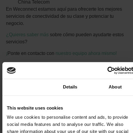
China Telecom
En Weconnect estamos aquí para ofrecerte los mejores
servicios de conectividad de su clase y potenciar tu
negocio.
¿Quieres saber más
sobre cómo pueden ayudarte estos
servicios?
¡
Ponte en contacto con
nuestro equipo ahora mismo!
Compartir
Consent
Details
About
This website uses cookies
Bas de Lange
We use cookies to personalise content and ads, to provide
social media features and to analyse our traffic. We also
Bas de Lange es cofundador de Weconnect y
share information about your use of our site with our social
cuenta con más de 20 años de experiencia en el