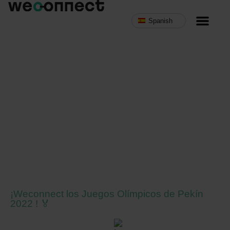
Spanish
MVNO programa d
¡Weconnect los Juegos Olímpicos de Pekín
2022 ! 🏅