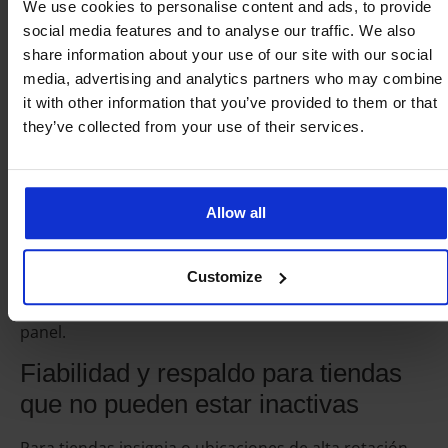
We use cookies to personalise content and ads, to provide
Mantener esa propiedad bajo una sola plataforma es
social media features and to analyse our traffic. We also
lo que evita que se complique a medida que crece.
share information about your use of our site with our social
Cada ubicación se encuentra en un solo contrato y
media, advertising and analytics partners who may combine
una sola factura, ya sea que opere una conexión
it with other information that you’ve provided to them or that
inalámbrica estándar, un plan de mayor volumen
they’ve collected from your use of their services.
para un buque insignia con gran cantidad de datos o
una conexión móvil para un equipo de campo que se
mueve entre tiendas. Los sitios fijos y el personal
móvil dejan de ser problemas de adquisición
Allow all
separados con proveedores separados. Una relación
comercial cubre el panorama completo, y las mismas
Customize
reglas de uso, límites de datos e informes de centros
de costos se aplican en cada ubicación desde un solo
panel.
Fiabilidad y respaldo para tiendas
que no pueden estar inactivas