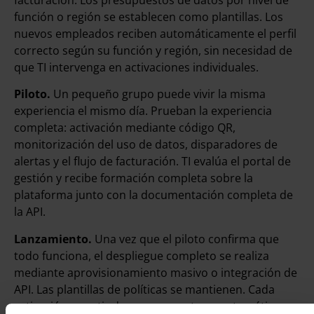
función o región se establecen como plantillas. Los
nuevos empleados reciben automáticamente el perfil
correcto según su función y región, sin necesidad de
que TI intervenga en activaciones individuales.
Piloto.
Un pequeño grupo puede vivir la misma
experiencia el mismo día. Prueban la experiencia
completa: activación mediante código QR,
monitorización del uso de datos, disparadores de
alertas y el flujo de facturación. TI evalúa el portal de
gestión y recibe formación completa sobre la
plataforma junto con la documentación completa de
la API.
Lanzamiento.
Una vez que el piloto confirma que
todo funciona, el despliegue completo se realiza
mediante aprovisionamiento masivo o integración de
API. Las plantillas de políticas se mantienen. Cada
activación a partir de ese momento es automática.