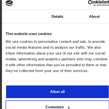
La lista de verificación de implementación que
proporcionamos cubre la compatibilidad del
Consent
Details
About
dispositivo, la configuración de red, el
endurecimiento de la seguridad y la incorporación de
usuarios. La mayoría de los clientes la adaptan a sus
This website uses cookies
procesos internos de aprobación y la mantienen
como un documento vivo.
We use cookies to personalise content and ads, to provide
social media features and to analyse our traffic. We also
Programa tu llamada de implementación
share information about your use of our site with our social
media, advertising and analytics partners who may combine
Mapearemos su póliza a la configuración de la
it with other information that you’ve provided to them or that
plataforma.
they’ve collected from your use of their services.
¿Qué cambia después de la
implementación?
Allow all
Finanzas deja de procesar reclamaciones individuales
de gastos de itinerancia y empieza a recibir facturas
consolidadas que coinciden con la estructura de
Customize