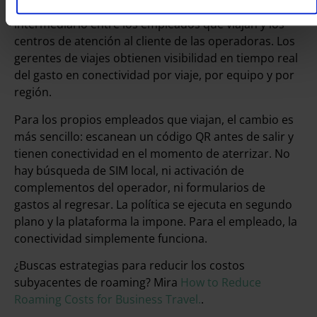
costos interna. TI deja de funcionar como
intermediario entre los empleados que viajan y los
centros de atención al cliente de las operadoras. Los
gerentes de viajes obtienen visibilidad en tiempo real
del gasto en conectividad por viaje, por equipo y por
región.
Para los propios empleados que viajan, el cambio es
más sencillo: escanean un código QR antes de salir y
tienen conectividad en el momento de aterrizar. No
hay búsqueda de SIM local, ni activación de
complementos del operador, ni formularios de
gastos al regresar. La política se ejecuta en segundo
plano y la plataforma la impone. Para el empleado, la
conectividad simplemente funciona.
¿Buscas estrategias para reducir los costos
subyacentes de roaming? Mira
How to Reduce
Roaming Costs for Business Travel.
.