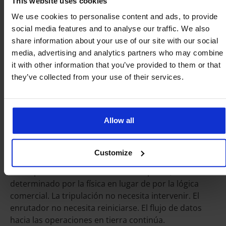
This website uses cookies
ven en las pruebas previas al despliegue, pero que
encuentran habitualmente en el campo.
We use cookies to personalise content and ads, to provide
social media features and to analyse our traffic. We also
¿Qué sucede en un cruce fronterizo
share information about your use of our site with our social
con esta arquitectura?
media, advertising and analytics partners who may combine
it with other information that you’ve provided to them or that
A medida que la embarcación se acerca a un límite de
they’ve collected from your use of their services.
aguas territoriales, la radio del dispositivo comienza a
detectar portadoras del país adyacente. Dado que la
SIM no tiene una priorización de red preferida, evalúa
Allow all
todas las portadoras detectadas según la intensidad
de la señal. A medida que la portadora del país
anterior se debilita y la portadora del nuevo país se
Customize
fortalece, el dispositivo cambia a la señal más fuerte.
El traspaso ocurre en el momento óptimo,
determinado por la física en lugar de por la lógica
comercial. La tripulación no necesita intervenir. El
enrutador no necesita reiniciarse. El flujo de datos
hacia las operaciones en tierra continúa.