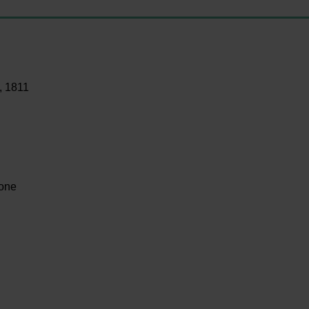
, 1811
one