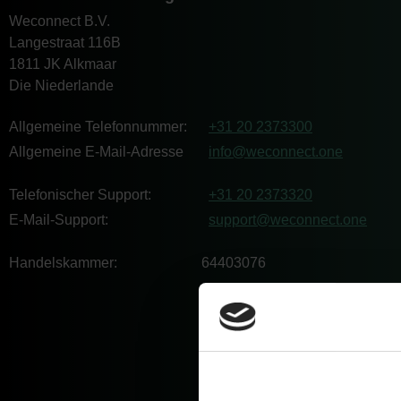
Weconnect B.V.
Langestraat 116B
1811 JK Alkmaar
Die Niederlande
Allgemeine Telefonnummer:
+31 20 2373300
Allgemeine E-Mail-Adresse
info@weconnect.one
Telefonischer Support:
+31 20 2373320
E-Mail-Support:
support@weconnect.one
Handelskammer:
64403076
Consent