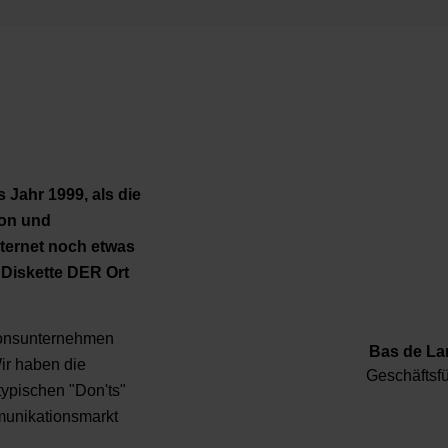
 Jahr 1999, als die
ion und
nternet noch etwas
 Diskette DER Ort
ionsunternehmen
Bas de L
ir haben die
Geschäftsf
typischen "Don'ts"
mmunikationsmarkt