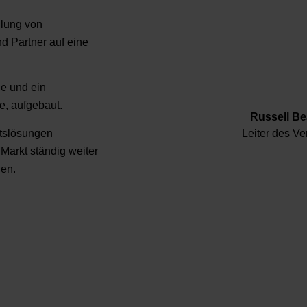
llung von
d Partner auf eine
e und ein
e, aufgebaut.
Russell Be
ätslösungen
Leiter des Ve
Markt ständig weiter
nen.