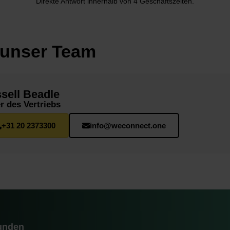
Direkte Antwort innerhalb von 4 Geschäftszeiten.
 unser Team
sell Beadle
er des Vertriebs
+31 20 2373300
info@weconnect.one
tunden