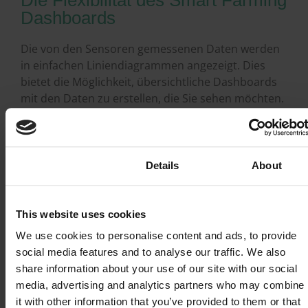
Dashboards
Die von den Sensoren gemessenen Daten werden
in einfachen Liniendiagrammen angezeigt. Dies
bietet die Möglichkeit, übersichtliche Dashboards
mit den Daten zu erstellen, die Sie sehen möchten.
Erstellen Sie z.B. ein Dashboard mit einzelnen
Diagrammen für jeden Ihrer Sensoren. Oder
erstellen Sie ein kombiniertes Diagramm, in dem
die Daten von mehreren Sensoren angezeigt
Consent
Details
About
werden können. Gewinnen Sie neue Erkenntnisse,
indem Sie Luftfeuchtigkeit und Temperatur in
einem Diagramm anzeigen oder die Temperaturen
This website uses cookies
in verschiedenen Feldern, Abteilungen oder Zeilen
We use cookies to personalise content and ads, to provide
miteinander vergleichen.
social media features and to analyse our traffic. We also
share information about your use of our site with our social
Die praktische Filteroption ermöglicht es, einen
media, advertising and analytics partners who may combine
bestimmten Zeitraum abzubilden. Zeigen Sie zum
it with other information that you’ve provided to them or that
Beispiel, was in der letzten Stunde, dem letzten Tag