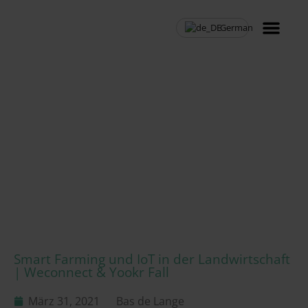
German
Nachrichten / Blog
MVNO Wiederverkäufe
Smart Farming und IoT in der Landwirtschaft
| Weconnect & Yookr Fall
März 31, 2021
Bas de Lange